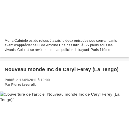
Mona Cabriole est de retour. J’avais lu deux épisodes peu convaincants
avant d’apprécier celui de Antoine Chainas intitulé Six pieds sous les
vivants. Celui-ci se révèle un roman policier distrayant. Paris 11ème
arrondissement − 132, bd Richard Lenoir...
Nouveau monde Inc de Caryl Ferey (La Tengo)
Publié le 13/05/2011 à 10:00
Par
Pierre faverolle