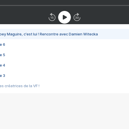
bey Maguire, c'est lui ! Rencontre avec Damien Witecka
e 6
e 5
e 4
e 3
s créatrices de la VF !
e 2
e 1
e Mektoub My Love arrive enfin ! Rencontre avec Shaïn Boumedine et Sal
i : après Toni en famille