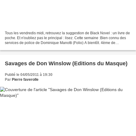
Tous les vendredis midi, retrouvez la suggestion de Black Novel : un livre de
poche. Et n'oubliez pas le principal : lisez. Cette semaine :Bien connu des
services de police de Dominique Manotti (Folio) A bientôt. 4ème de
couverture : Le commissariat de...
Savages de Don Winslow (Editions du Masque)
Publié le 04/05/2011 à 19:30
Par
Pierre faverolle