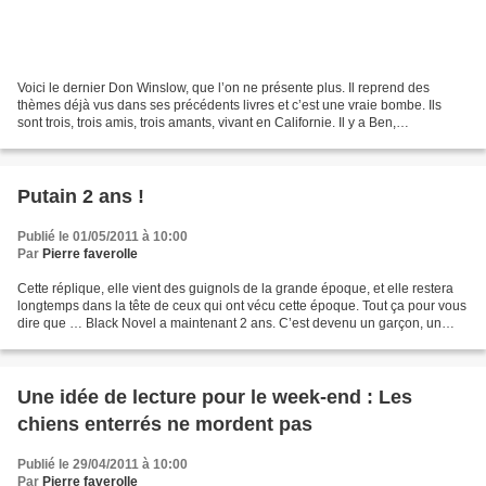
Voici le dernier Don Winslow, que l’on ne présente plus. Il reprend des
thèmes déjà vus dans ses précédents livres et c’est une vraie bombe. Ils
sont trois, trois amis, trois amants, vivant en Californie. Il y a Ben,
l’humaniste, non violent, qui créé...
Putain 2 ans !
Publié le 01/05/2011 à 10:00
Par
Pierre faverolle
Cette réplique, elle vient des guignols de la grande époque, et elle restera
longtemps dans la tête de ceux qui ont vécu cette époque. Tout ça pour vous
dire que … Black Novel a maintenant 2 ans. C’est devenu un garçon, un
grand garçon, qui essaie de...
Une idée de lecture pour le week-end : Les
chiens enterrés ne mordent pas
Publié le 29/04/2011 à 10:00
Par
Pierre faverolle