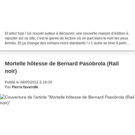
Et allez hop ! Un nouvel auteur à découvrir, une nouvelle maison d’édition à
rajouter sur ce site, c’est le genre de lecture où on part dans le noir les yeux
fermés. Et ça change des romans noirs standards ! « L'aube se lève à peine
sur les collines liégeoises....
Mortelle hôtesse de Bernard Pasobrola (Rail
noir)
Publié le 08/05/2011 à 19:30
Par
Pierre faverolle