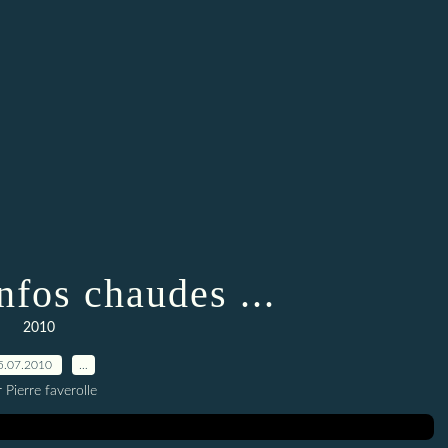
nfos chaudes ...
2010
5.07.2010
…
 Pierre faverolle