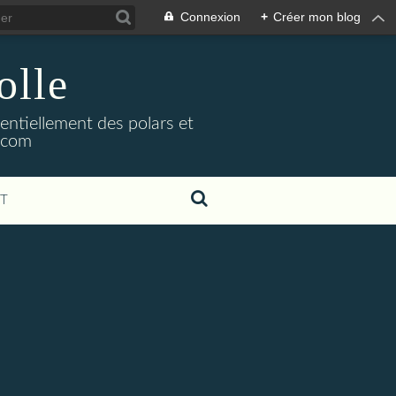
Connexion
+
Créer mon blog
olle
sentiellement des polars et
l.com
T