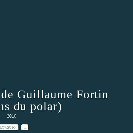
 de Guillaume Fortin
ns du polar)
2010
8.07.2010
…