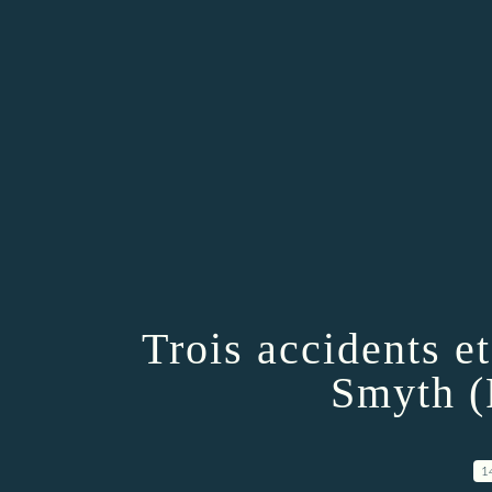
Trois accidents e
Smyth (
1