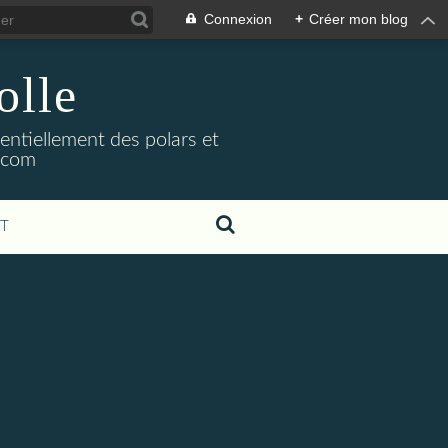
Connexion
+
Créer mon blog
olle
sentiellement des polars et
l.com
T