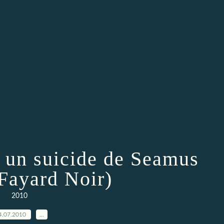
t un suicide de Seamus
Fayard Noir)
2010
4.07.2010
…