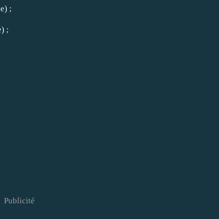
ae)
;
) ;
Publicité