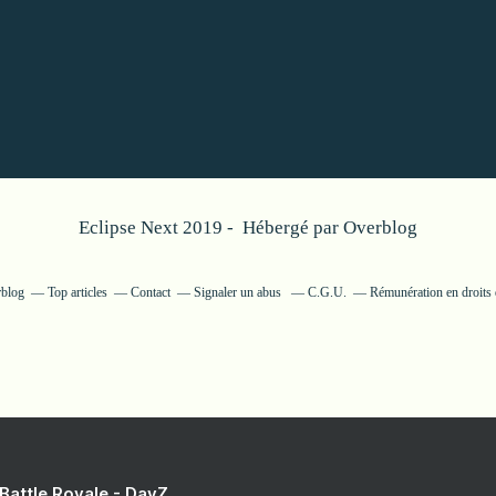
Eclipse Next 2019 - Hébergé par
Overblog
rblog
Top articles
Contact
Signaler un abus
C.G.U.
Rémunération en droits 
 Battle Royale - DayZ