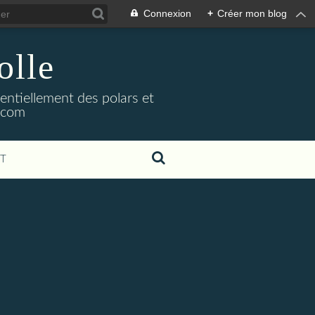
Connexion
+
Créer mon blog
olle
sentiellement des polars et
l.com
T