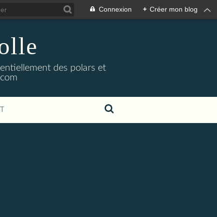
Connexion
+
Créer mon blog
olle
sentiellement des polars et
l.com
T