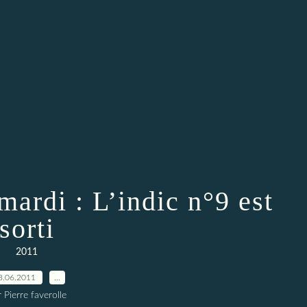
mardi : L’indic n°9 est
sorti
2011
8.06.2011
…
 Pierre faverolle