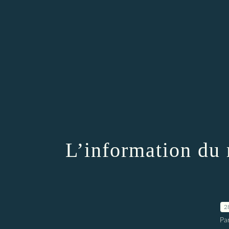
L’information du 
2
Par