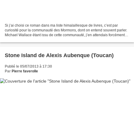
Si j’ai choisi ce roman dans ma liste himalaillesque de livres, c’est par
curiosité pour la communauté des Mormons, dont on entend souvent parler.
Michael Wallace étant issu de cette communauté, j’en attendais forcément
beaucoup. Ce roman se déroule dans...
Stone Island de Alexis Aubenque (Toucan)
Publié le 05/07/2013 à 17:30
Par
Pierre faverolle