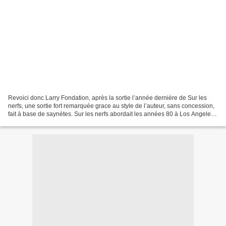
Revoici donc Larry Fondation, après la sortie l’année dernière de Sur les
nerfs, une sortie fort remarquée grace au style de l’auteur, sans concession,
fait à base de saynètes. Sur les nerfs abordait les années 80 à Los Angeles,
Criminels Ordinaires aborde...