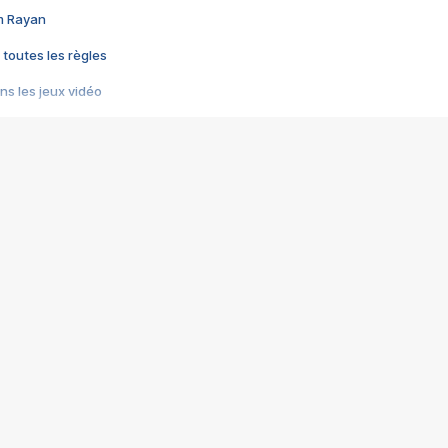
im Rayan
 toutes les règles
s les jeux vidéo
us choquant de Rockstar ? - Le scandale BULLY
e plus moche de Steam
du RÊVE tourne au CAUCHEMAR
pendant 8 heures
it… à tort
umiliés par un jeu vidéo
ire - Final Fantasy 8
ti un empire - Age of Empires
story DOFUS