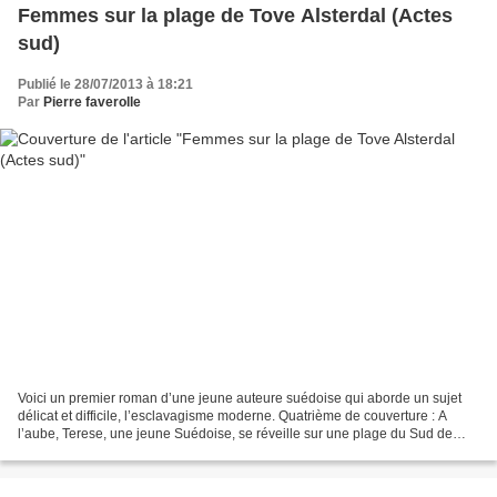
Femmes sur la plage de Tove Alsterdal (Actes
sud)
Publié le 28/07/2013 à 18:21
Par
Pierre faverolle
Voici un premier roman d’une jeune auteure suédoise qui aborde un sujet
délicat et difficile, l’esclavagisme moderne. Quatrième de couverture : A
l’aube, Terese, une jeune Suédoise, se réveille sur une plage du Sud de
l’Espagne. Elle descend vers la mer...