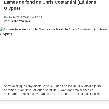
Lames de fond de Chris Costantini (Editions
Glyphe)
Publié le 21/07/2013 à 17:31
Par
Pierre faverolle
Après la critique dithyrambique de RTL dans c’est à lire, il fallait que je lise
ce roman. Ayant raté l’auteur à Saint Maur, voici donc ma séance de
rattrapage. Thelenious Avogaddro dit « Thel » est un ancien policier à New
York qui s’est reconverti en...