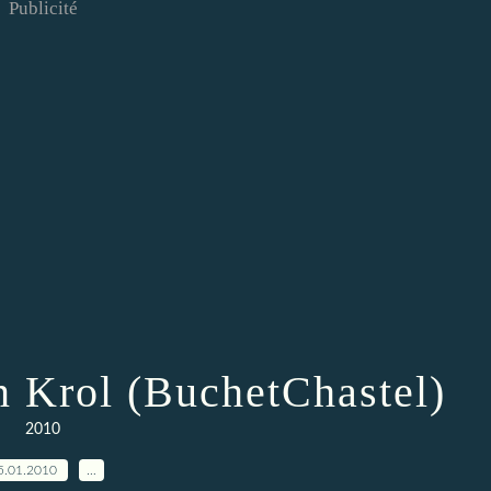
Publicité
en Krol (BuchetChastel)
2010
5.01.2010
…