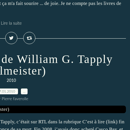
ça m'a fait sourire ... de joie. Je ne compte pas les livres de
Lire la suite
 de William G. Tapply
lmeister)
2010
7.01.2010
…
 Pierre faverolle
apply, c’était sur RTL dans la rubrique C’est à lire (link) fin
once de sa mort. Fin 2008, j’avais donc acheté Casco Bay, et