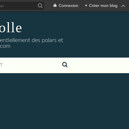
Connexion
+
Créer mon blog
olle
sentiellement des polars et
l.com
T