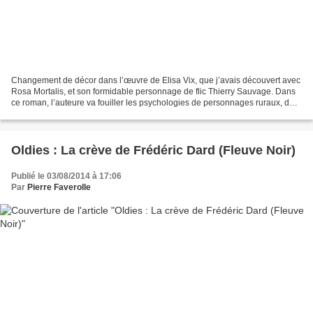
Changement de décor dans l’œuvre de Elisa Vix, que j’avais découvert avec
Rosa Mortalis, et son formidable personnage de flic Thierry Sauvage. Dans
ce roman, l’auteure va fouiller les psychologies de personnages ruraux, du
coté d’Aurillac. Epatant ! Dans...
Oldies : La crève de Frédéric Dard (Fleuve Noir)
Publié le 03/08/2014 à 17:06
Par
Pierre Faverolle