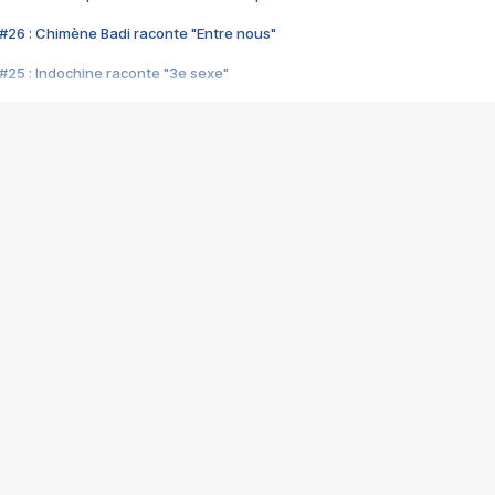
#26 : Chimène Badi raconte "Entre nous"
#25 : Indochine raconte "3e sexe"
#24 : Zaho raconte "C'est chelou"
#23 : Patrick Bruel raconte "Au café des délices"
#22 : Kyo raconte "Le chemin"
#21 : Nolwenn Leroy raconte "Cassé"
#20 : Patrick Hernandez raconte "Born to be alive"
#19 : Lorie raconte "Près de moi"
#18 : Michael Jones raconte "A nos actes manqués" (avec Jean-Jacque
#17 : Khaled raconte "Aïcha"
#16 : Corneille raconte "Parce qu'on vient de loin"
#15 : Indochine raconte "L'aventurier"