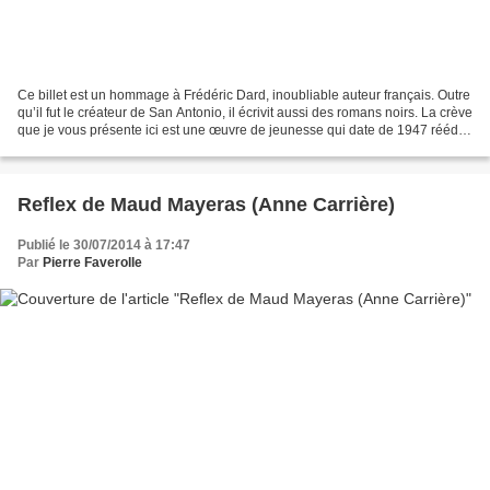
Ce billet est un hommage à Frédéric Dard, inoubliable auteur français. Outre
qu’il fut le créateur de San Antonio, il écrivit aussi des romans noirs. La crève
que je vous présente ici est une œuvre de jeunesse qui date de 1947 réédité
par les éditions...
Reflex de Maud Mayeras (Anne Carrière)
Publié le 30/07/2014 à 17:47
Par
Pierre Faverolle