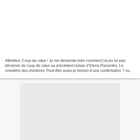
Attention, Coup de cœur ! Je me demande bien comment j’ai pu ne pas
décerner de coup de cœur au précédent roman d’Elena Piacentini, Le
cimetière des chimères. Peut-être avais-je besoin d’une confirmation ? ou
peut-être étais-je timoré ? ou peut-être étais-je...