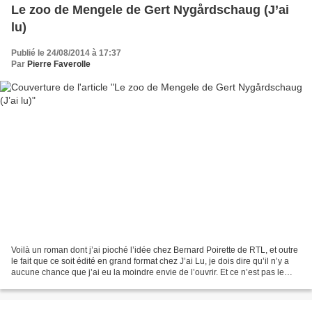
Le zoo de Mengele de Gert Nygårdschaug (J’ai
lu)
Publié le 24/08/2014 à 17:37
Par
Pierre Faverolle
Voilà un roman dont j’ai pioché l’idée chez Bernard Poirette de RTL, et outre
le fait que ce soit édité en grand format chez J’ai Lu, je dois dire qu’il n’y a
aucune chance que j’ai eu la moindre envie de l’ouvrir. Et ce n’est pas le
bandeau (qui affiche...