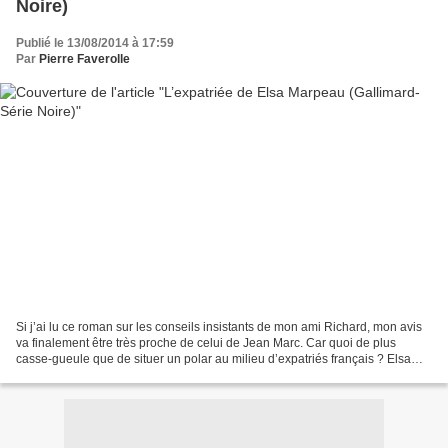
Noire)
Publié le 13/08/2014 à 17:59
Par
Pierre Faverolle
Si j’ai lu ce roman sur les conseils insistants de mon ami Richard, mon avis
va finalement être très proche de celui de Jean Marc. Car quoi de plus
casse-gueule que de situer un polar au milieu d’expatriés français ? Elsa
Marpeau nous donne donc à lire...