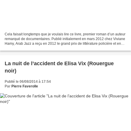
Cela faisait longtemps que je voulais lire ce livre, premier roman d’un auteur
remarqué de documentaires. Publié initialement en mars 2012 chez Viviane
Hamy, Arab Jazz a reçu en 2012 le grand prix de littérature policière et en
2013 par le Prix du Goéland...
La nuit de l’accident de Elisa Vix (Rouergue
noir)
Publié le 06/08/2014 à 17:54
Par
Pierre Faverolle