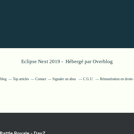
Eclipse Next 2019 - Hébergé par
Overblog
rblog
Top articles
Contact
Signaler un abus
C.G.U.
Rémunération en droits 
 Battle Royale - DayZ