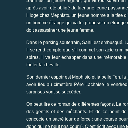
Sahil est un jeune afghan, qui vit (ou survit) en
après avoir été obligé de tuer une jeune paysanne,
il loge chez Mephisto, un jeune homme à la tête d’u
un homme étrange qui va lui proposer un étrange m
doit assassiner une jeune femme.
Dans le parking souterrain, Sahil est embusqué. La
Il se rend compte que s’il commet son acte criminel, 
sbires, il va leur échapper dans une mémorable
fouler la cheville.
Son dernier espoir est Mephisto et la belle Ten, la
avoir lieu au cimetière Père Lachaise le vendred
surprises vont se succéder.
On peut lire ce roman de différentes façons. Le ro
des gentils et des méchants. Et de ce point de 
concocte un sacré tour de force : une course pour
donc qui ne peut pas courir). C’est écrit avec une t