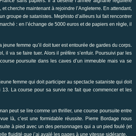
 France sans papiers. Il a déserté l’armée afghane régulière
 et cherche maintenant à rejoindre l’Angleterre. En attendant,
n groupe de satanistes. Mephisto d’ailleurs lui fait rencontrer
arché : en l’échange de 5000 euros et de papiers en règle, il
 jeune femme qu’il doit tuer est entourée de gardes du corps.
il va se faire tuer. Alors il préfère s’enfuir. Poursuivi par les
 course poursuite dans les caves d’un immeuble mais va se
 jeune femme qui doit participer au spectacle sataniste qui doit
i 13. La course pour sa survie ne fait que commencer et les
man peut se lire comme un thriller, une course poursuite entre
vue là, c’est une formidable réussite. Pierre Bordage nous
suite à pied avec un des personnages qui a un pied foulé (et
elle fluidité que j’ai avalé les pages à une vitesse sidérante.