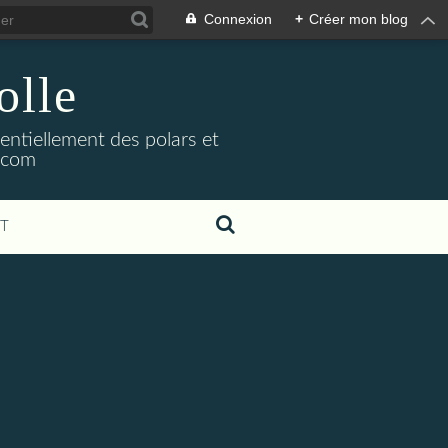
Connexion
+
Créer mon blog
olle
sentiellement des polars et
l.com
T