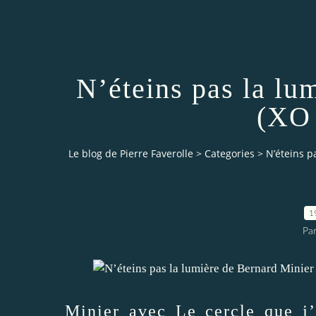
N’éteins pas la lu
(XO 
Le blog de Pierre Faverolle
>
Categories
>
N’éteins p
1
Par
Minier avec
Le cercle
que j’