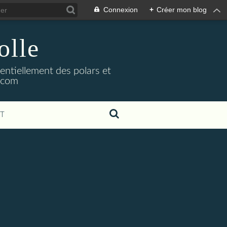
Connexion
+
Créer mon blog
olle
sentiellement des polars et
l.com
T